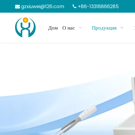
gzxiuwei@126.com
+86-13318866285


Дом
О нас
Продукция