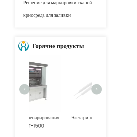
Решение для маркировки тканей
криосреда для заливки
Горячие продукты
Тканевый проце
ST660 (НОВИ
<
>
парирования
Электрический пинцет
1500