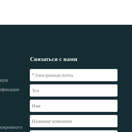
Связаться с нами
зцов
цификации
покровного