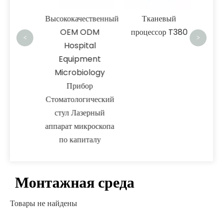
однора
овые
Высококачественный
Тканевый
ия
OEM ODM
процессор T380
<
>
Hospital
Equipment
Microbiology
Прибор
Стоматологический
стул Лазерный
аппарат микроскопа
по капиталу
Монтажная среда
Товары не найдены