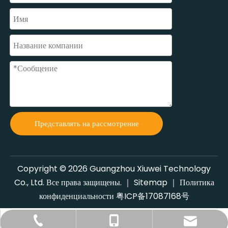
Представлять на рассмотрение
Copyright ©
2026
Guangzhou Xiuwei Technology
Co., Ltd. Все права защищены. ｜
Sitemap
｜
Политика
конфиденциальности
粤ICP备17087168号
+86-20-34795897
gzxiuwei@126.com
+86-13318866285