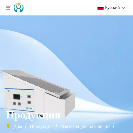
Pусский
Продукция
Дом
/
Продукция
/
Реагенты для патологии
/