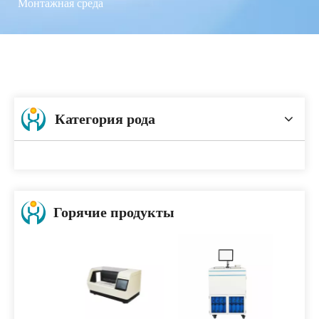
Монтажная среда
Категория рода
Горячие продукты
Подстр
мед
обо
стомат