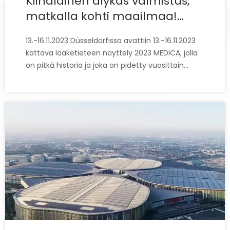
Kiinalainen älykäs valmistus,
matkalla kohti maailmaa!
Xiuwei loistaa Saksassa 2023
13.-16.11.2023 Düsseldorfissa avattiin 13.-16.11.2023
MEDICA
kattava lääketieteen näyttely 2023 MEDICA, jolla
on pitkä historia ja joka on pidetty vuosittain
vuodesta 1974 lähtien. Tässä tilaisuudessa Xiuwei
toi tähtituotteensa, mukaan lukien täysin suljetut
pehmopaperiprosessorisarjat, lasertulostinsarjat,
par.