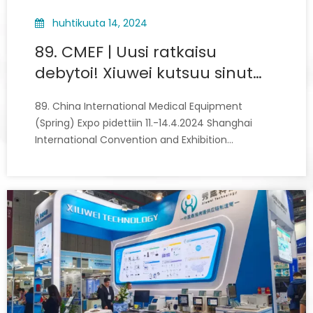
huhtikuuta 14, 2024
89. CMEF | Uusi ratkaisu
debytoi! Xiuwei kutsuu sinut
oppimaan yhdessä
89. China International Medical Equipment
(Spring) Expo pidettiin 11.-14.4.2024 Shanghai
International Convention and Exhibition
Centerissä. Lääketieteellisten laitteiden
lippulaivanäyttelyalustana maailmanlaajuinen
lääketieteellisten laitteiden 'tuuliviiri', lähes 5000
yritystä yli 20 maasta