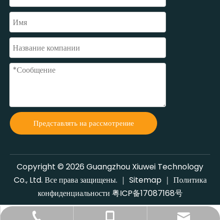
Представлять на рассмотрение
Copyright ©
2026
Guangzhou Xiuwei Technology
Co., Ltd. Все права защищены. ｜
Sitemap
｜
Политика
конфиденциальности
粤ICP备17087168号
+86-20-34795897
gzxiuwei@126.com
+86-13318866285