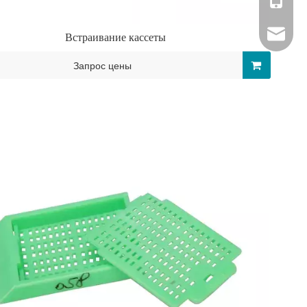
+86-13
gzxiuw
Встраивание кассеты
Запрос цены