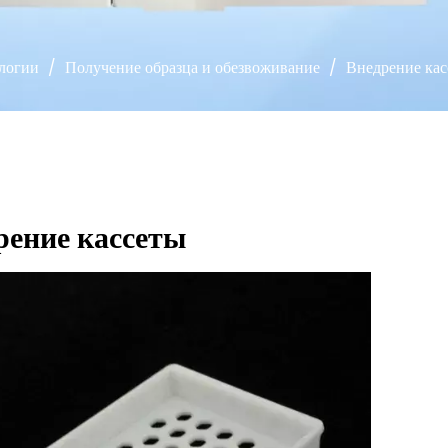
ологии
/
Получение образца и обезвоживание
/
Внедрение кас
рение кассеты