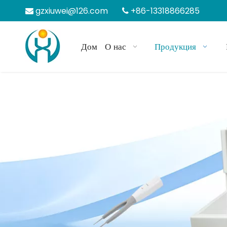
gzxiuwei@126.com
+86-13318866285


Дом
О нас
Продукция