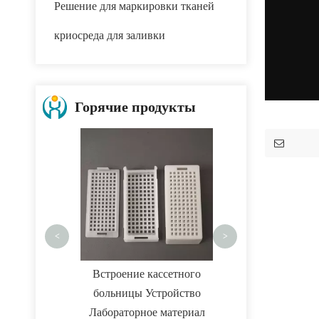
Решение для маркировки тканей
криосреда для заливки
Горячие продукты
Нож для подрезани
<
>
дический
Встроение кассетного
умент
больницы Устройство
Лабораторное материал