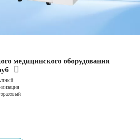
ного медицинского оборудования
руб
упный
илизация
оразовый