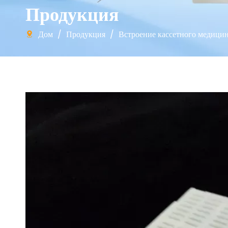
Продукция
Дом
/
Продукция
/
Встроение кассетного медицин