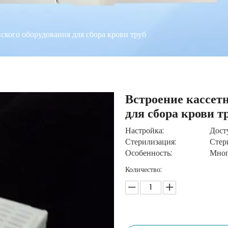
ского оборудования для сбора крови труб
Встроение кассет
для сбора крови т
Настройка:
Дост
Стерилизация:
Стер
Особенность:
Мног
Количество: