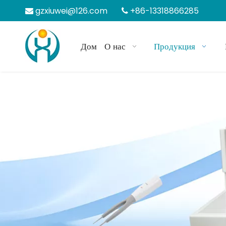
gzxiuwei@126.com
+86-13318866285


Дом
О нас
Продукция