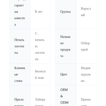
гарант
Взросл
ии
5 лет
Группа
ый
качеств
а
С
Назван
Печать
печать
ие
Отбор
логоти
ю
продук
проб
па
логоти
та
па
Ключев
Индив
Биопси
ые
Цвет
идуаль
й нож
слова
но
OEM
&
Прило
Лабора
Прини
ODM
жение
тория
мать