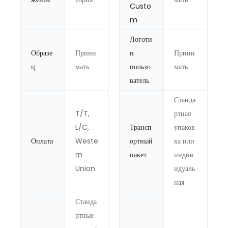
Custo
m
Логоти
Образе
Прини
п
Прини
ц
мать
пользо
мать
ватель
Станда
T/T,
ртная
L/C,
Трансп
упаков
Оплата
Weste
ортный
ка или
rn
пакет
индив
Union
идуаль
ная
Станда
ртные