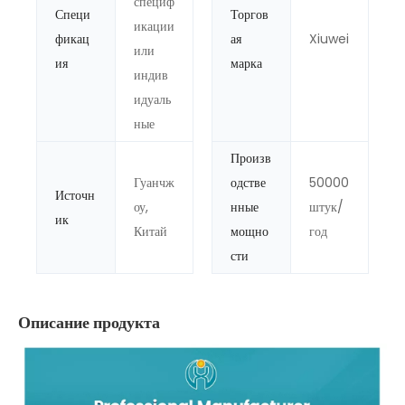
специф
Специ
Торгов
икации
фикац
ая
Xiuwei
или
ия
марка
индив
идуаль
ные
Произв
Гуанчж
одстве
50000
Источн
оу,
нные
штук/
ик
Китай
мощно
год
сти
Описание продукта