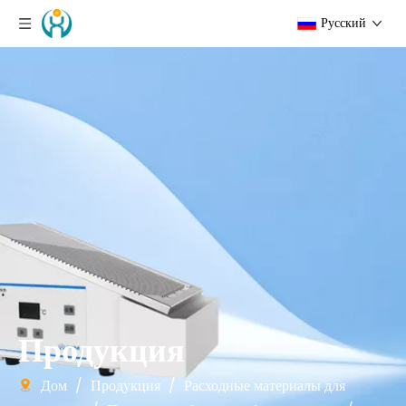
Pусский
Продукция
Дом
/
Продукция
/
Расходные материалы для