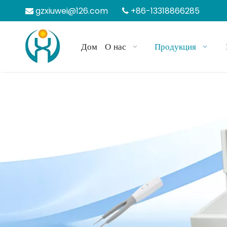
gzxiuwei@126.com
+86-13318866285


Дом
О нас
Продукция