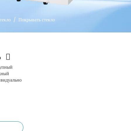
текло
/
Покрывать стекло
о
упный
жный
видуально