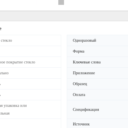
е
 стекло
Одноразовый
Форма
ное покрытие стекло
Ключевые слова
ально
Приложение
ь
Образец
ь
Оплата
ая упаковка или
Спецификация
льная
Источник