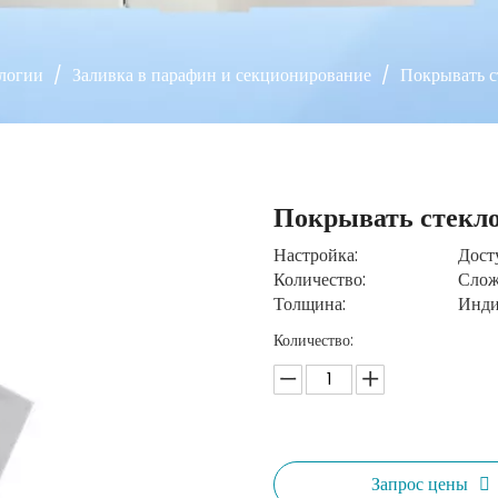
ологии
/
Заливка в парафин и секционирование
/
Покрывать с
Покрывать стекл
Настройка:
Дост
Количество:
Сло
Толщина:
Инди
Количество:
Запрос цены