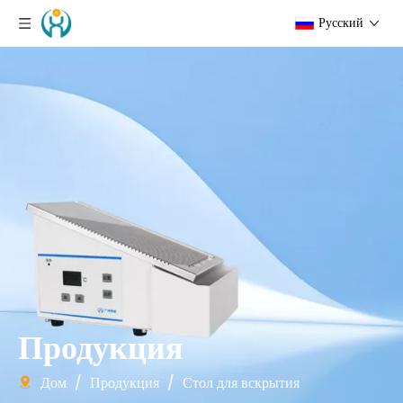
Pусский
Продукция
Дом
/
Продукция
/
Стол для вскрытия