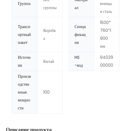
Группа
веюща
группы
ал
я сталь
1500*
Трансп
Специ
Коробк
760*1
ортный
фикац
а
900
пакет
ия
мм
Источн
HS
94029
Китай
ик
-код
00000
Произв
одстве
нные
100
мощно
сти
Описание продукта