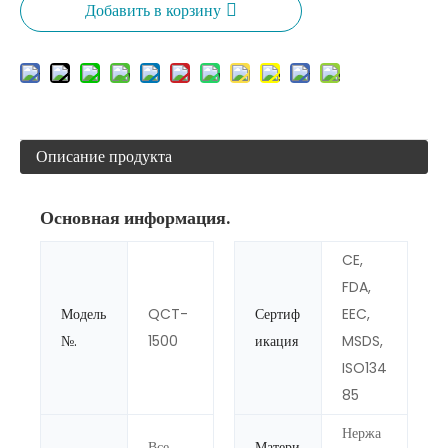
Добавить в корзину
Описание продукта
Основная информация.
CE,
FDA,
Модель
QCT-
Сертиф
EEC,
№.
1500
икация
MSDS,
ISO134
85
Нержа
Все
Матери