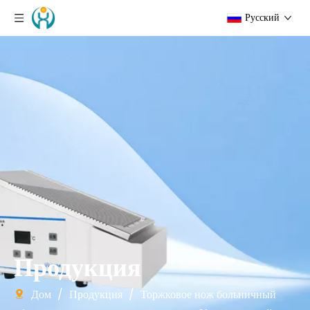
Pусский
Продукция
Дом
/
Продукция
/
Торжковое нож больничный