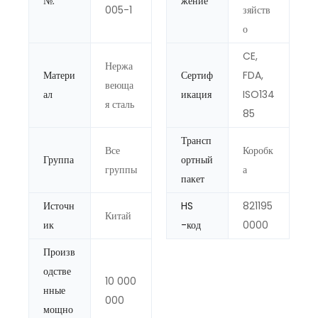
№.
жение
005-1
зяйств
о
CE,
Нержа
Матери
Сертиф
FDA,
веюща
ал
икация
ISO134
я сталь
85
Трансп
Все
Коробк
Группа
ортный
группы
а
пакет
Источн
HS
821195
Китай
ик
-код
0000
Произв
одстве
10 000
нные
000
мощно