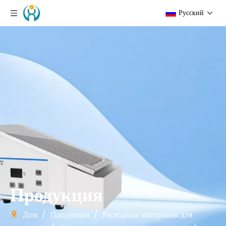
Pусский
Продукция
Дом
/
Продукция
/
Расходные материалы для