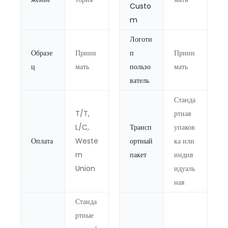
Custo
m
Логоти
Образе
Прини
п
Прини
ц
мать
пользо
мать
ватель
Станда
T/T,
ртная
L/C,
Трансп
упаков
Оплата
Weste
ортный
ка или
rn
пакет
индив
Union
идуаль
ная
Станда
ртные