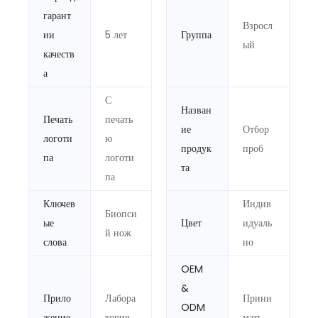
гарант
Взросл
ии
5 лет
Группа
ый
качеств
а
С
Назван
Печать
печать
ие
Отбор
логоти
ю
продук
проб
па
логоти
та
па
Ключев
Индив
Биопси
ые
Цвет
идуаль
й нож
слова
но
OEM
&
Прило
Лабора
Прини
ODM
жение
тория
мать