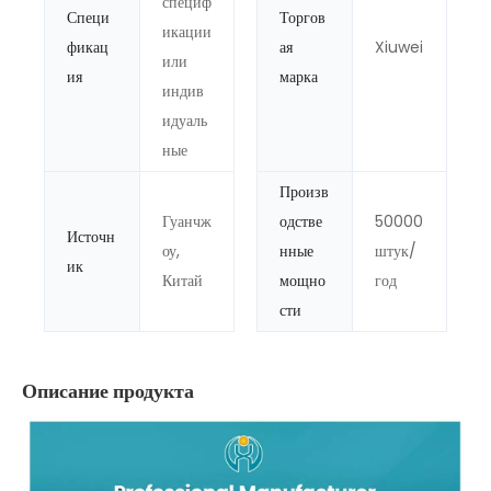
специф
Специ
Торгов
икации
фикац
ая
Xiuwei
или
ия
марка
индив
идуаль
ные
Произв
Гуанчж
одстве
50000
Источн
оу,
нные
штук/
ик
Китай
мощно
год
сти
Описание продукта