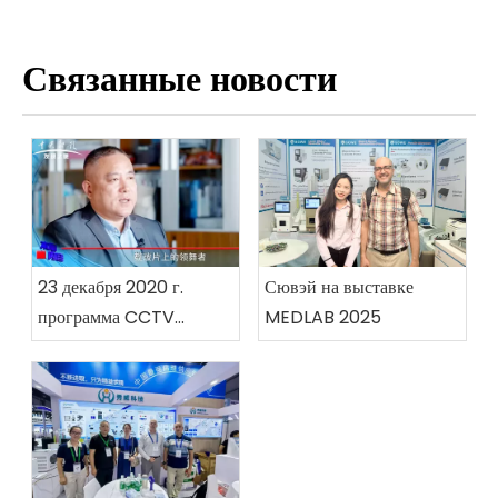
Связанные новости
23 декабря 2020 г.
Сювэй на выставке
программа CCTV
MEDLAB 2025
«Происхождение бренда»
провела значимую
церемонию подписания
контракта с Guangzhou
Xiuwei Technology
Co., Ltd.