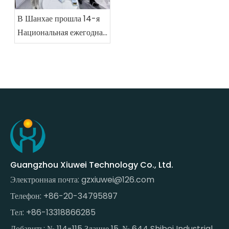
В Шанхае прошла 14-я
Национальная ежегодная
конференция по
патологии.
Guangzhou Xiuwei Technology Co., Ltd.
Электронная почта:
gzxiuwei@126.com
Телефон: +86-20-34795897
Тел: +86-13318866285
Добавить: № 114-115 Здание 15, № 644 Shibei Industrial