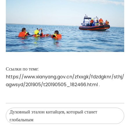
Ссылки по теме:
https://www.xianyang.gov.cn/zfxxgk/fdzdgknr/sthj/
agwsyd/201905/t20190505_182466.html .
Духовный эталон китайцев, который станет
глобальным