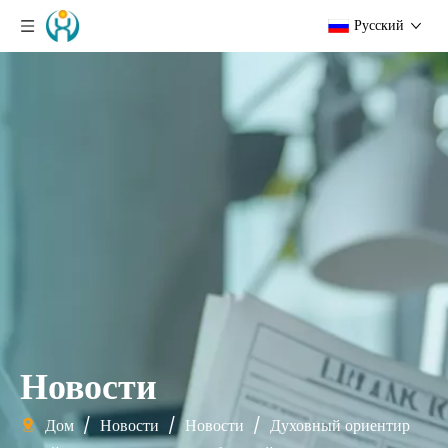
Pусский
Новости
Дом
/
Новости
/
Новости
/
Духовный ориентир