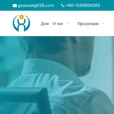
gzxiuwei@126.com
+86-13318866285


Дом
О нас
Продукция