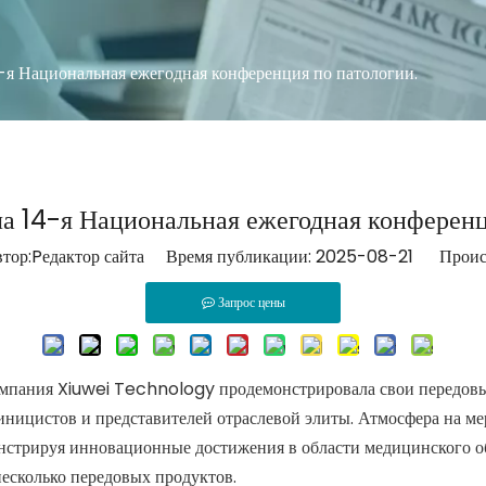
я Национальная ежегодная конференция по патологии.
 14-я Национальная ежегодная конференц
р:Pедактор сайта Время публикации: 2025-08-21 Проис
Запрос цены
омпания Xiuwei Technology продемонстрировала свои передовые
линицистов и представителей отраслевой элиты. Атмосфера на м
нстрируя инновационные достижения в области медицинского об
несколько передовых продуктов.