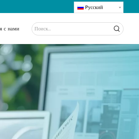
Pусский
я с нами