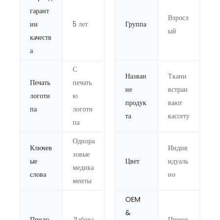
гарант
Взросл
ии
5 лет
Группа
ый
качеств
а
С
Назван
Ткани
Печать
печать
ие
встраи
логоти
ю
продук
вают
па
логоти
та
кассету
па
Однора
Ключев
Индив
зовые
ые
Цвет
идуаль
медика
слова
но
менты
OEM
&
Прило
Лабора
Прини