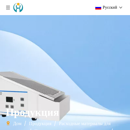
Pусский
Продукция
Дом
/
Продукция
/
Расходные материалы для