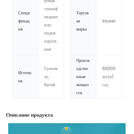
ртные
специф
Специ
Торгов
икации
фикац
ая
Xiuwei
или
ия
марка
индив
идуаль
ные
Произв
Гуанчж
одстве
50000
Источн
оу,
нные
штук/
ик
Китай
мощно
год
сти
Описание продукта