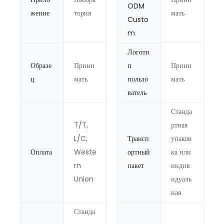
ODM
жение
тория
мать
Custo
m
Логоти
Образе
Прини
п
Прини
ц
мать
пользо
мать
ватель
Станда
T/T,
ртная
L/C,
Трансп
упаков
Оплата
Weste
ортный
ка или
rn
пакет
индив
Union
идуаль
ная
Станда