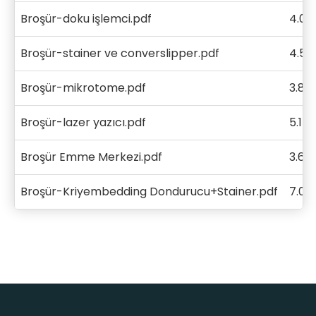
Broşür-doku işlemci.pdf
4.0
Broşür-stainer ve converslipper.pdf
4.51
Broşür-mikrotome.pdf
3.80
Broşür-lazer yazıcı.pdf
5.14
Broşür Emme Merkezi.pdf
3.62
Broşür-Kriyembedding Dondurucu+Stainer.pdf
7.01