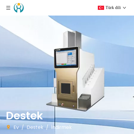
Türk dili
Destek
Ev
/
Destek
/
İndirmek