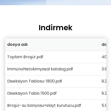
Indirmek
dosya adı
dos
Toplam Broşür.pdf
40.
İmmünohistokimyasal katalog.pdf
3.99
Diseksiyon Tablosu-1800.pdf
9.25
Diseksiyon Tablo 1500.pdf
9.29
Broşür-su banyosu+slayt kurutucu.pdf
5.91