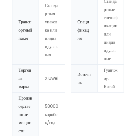
Станда
Станда
ртные
ртная
специф
Трансп
упаков
Специ
икации
ортный
ка или
фикац
или
пакет
индив
ия
индив
идуаль
идуаль
ная
ные
Торгов
Гуанчж
Источн
ая
Xiuwei
оу,
ик
марка
Китай
Произв
одстве
50000
нные
коробо
мощно
к/год
сти