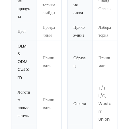
ие
Слайд
торные
ые
продук
Стекло
слайды
слова
та
Прозра
Прило
Лабора
Цвет
чный
жение
тория
OEM
&
Прини
Образе
Прини
ODM
мать
ц
мать
Custo
m
T/T,
Логоти
L/C,
п
Прини
Оплата
Weste
пользо
мать
rn
ватель
Union