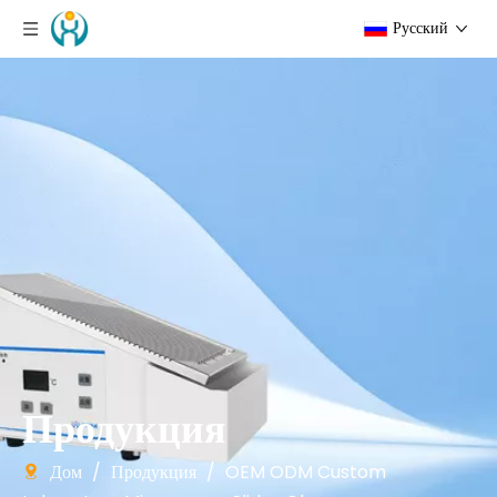
Pусский
Продукция
Дом
/
Продукция
/
OEM ODM Custom