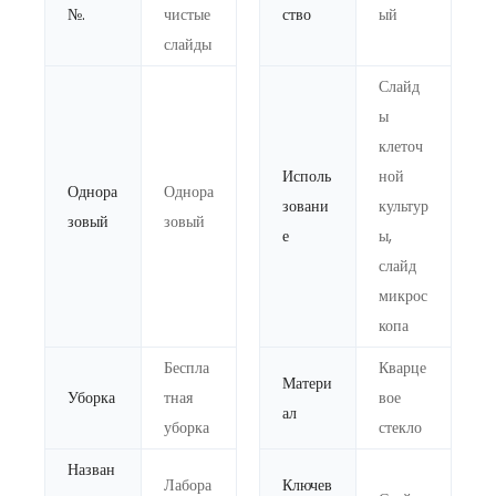
№.
чистые
ство
ый
слайды
Слайд
ы
клеточ
Исполь
ной
Однора
Однора
зовани
культур
зовый
зовый
е
ы,
слайд
микрос
копа
Беспла
Кварце
Матери
Уборка
тная
вое
ал
уборка
стекло
Назван
Лабора
Ключев