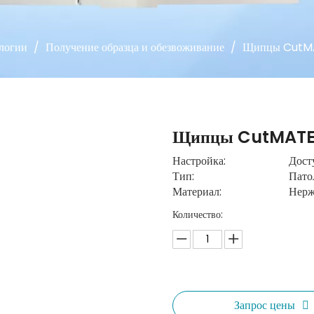
ологии
/
Получение образца и обезвоживание
/
Щипцы CutM
Щипцы CutMAT
Настройка:
Дост
Тип:
Пато
Материал:
Нерж
Количество:
Запрос цены