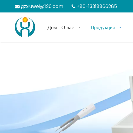
gzxiuwei@126.com
+86-13318866285


Дом
О нас
Продукция