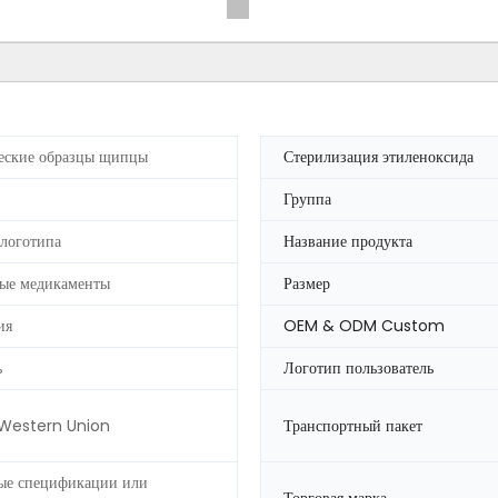
еские образцы щипцы
Стерилизация этиленоксида
Группа
 логотипа
Название продукта
ые медикаменты
Размер
ия
OEM & ODM Custom
ь
Логотип пользователь
 Western Union
Транспортный пакет
ые спецификации или
Торговая марка