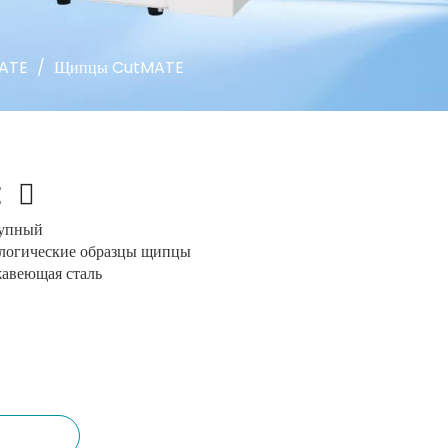
ATE
/
Щипцы CutMATE
E
упный
логические образцы щипцы
авеющая сталь