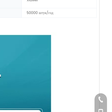
50000 штук/год
+86-20