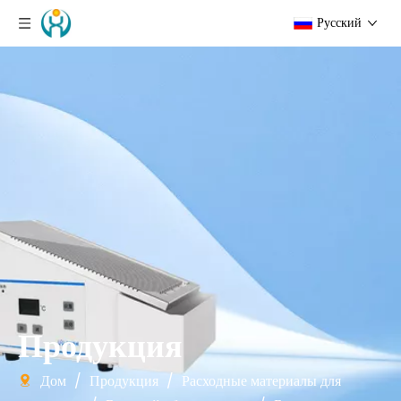
Pусский
Продукция
Дом
/
Продукция
/
Расходные материалы для