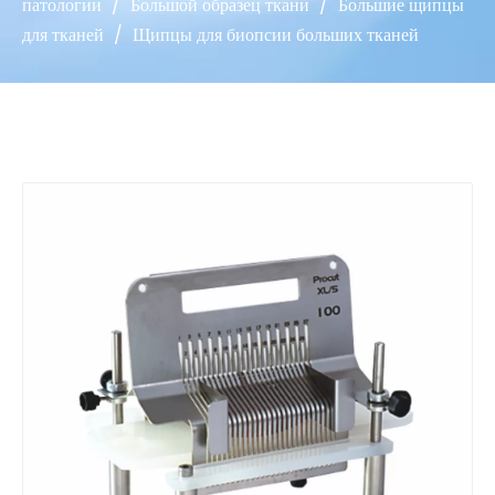
патологии
/
Большой образец ткани
/
Большие щипцы
для тканей
/
Щипцы для биопсии больших тканей