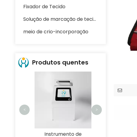
Fixador de Tecido
Solução de marcação de tecidos
meio de crio-incorporação
Produtos quentes
Mesa de disse
QCT-1500
<
>
parafina
Instrumento de