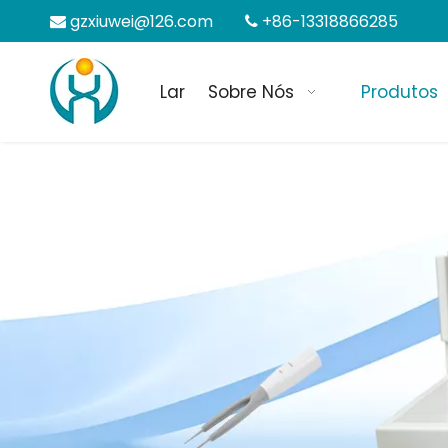
gzxiuwei@126.com
+86-13318866285


Lar
Sobre Nós
Produtos