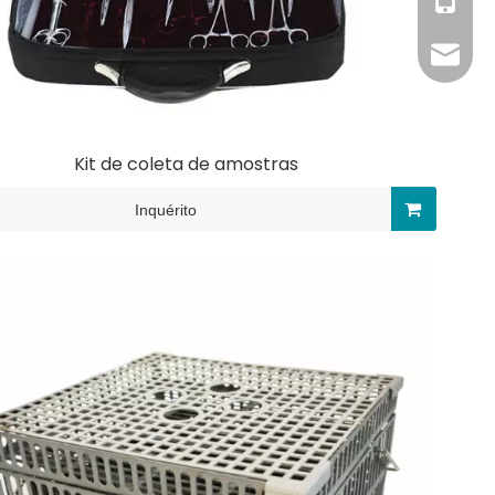
+86-13
gzxiuw
Kit de coleta de amostras
Inquérito