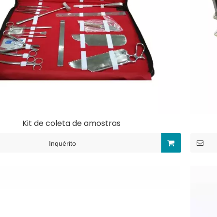
cção
Incorporação de
Aparecimento da fa
Kit de coleta de amostras
impressora cassete
de produtos médico
Inquérito
XW-JBH-465
Equipamento
odontológico do
instrumento cirúrgic
Scanner de
ressonância magnéti
Faca