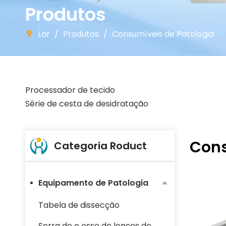
Produtos
Lar
/
Produtos
/
Consumíveis de Patologia
Processador de tecido
Série de cesta de desidratação
Cons
Categoria Roduct
Equipamento de Patologia
Tabela de dissecção
Serra de o osso de lenços de papel