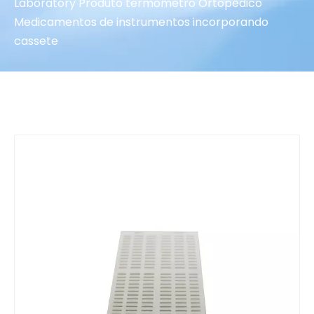
Laboratory Produto termômetro Ortopédico
Medicamentos de instrumentos incorporando
cassete