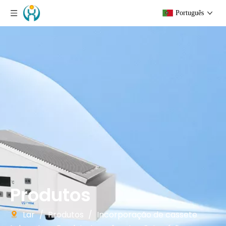
Português
Produtos
Lar
/
Produtos
/
Incorporação de cassete