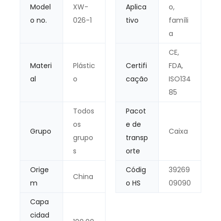
Model
XW-
Aplica
o,
o no.
026-1
tivo
famíli
a
CE,
Materi
Plástic
Certifi
FDA,
al
o
cação
ISO134
85
Todos
Pacot
os
e de
Grupo
Caixa
grupo
transp
s
orte
Orige
Códig
39269
China
m
o HS
09090
Capa
cidad