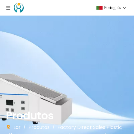
Português
Produtos
Lar
/
Produtos
/
Factory Direct Sales Plastic