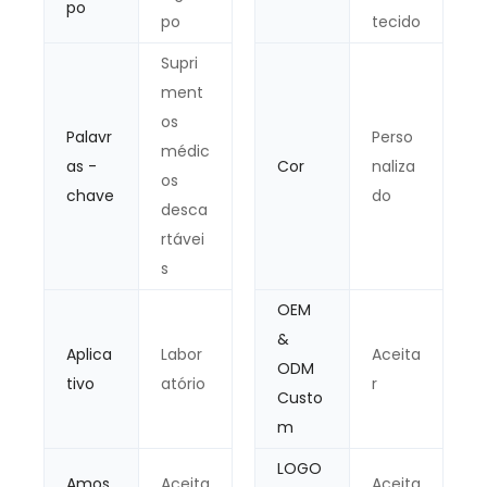
po
po
tecido
Supri
ment
os
Palavr
Perso
médic
as -
Cor
naliza
os
chave
do
desca
rtávei
s
OEM
&
Aplica
Labor
Aceita
ODM
tivo
atório
r
Custo
m
LOGO
Amos
Aceita
Aceita