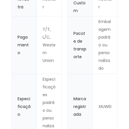
Custo
tra
r
r
m
Embal
T/T,
agem
Pacot
Paga
L/C,
padrã
e de
ment
Weste
o ou
transp
o
rn
perso
orte
Union
naliza
do
Especi
ficaçõ
es
Especi
Marca
padrã
ficaçã
registr
XIUWEI
o ou
o
ada
perso
naliza