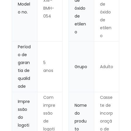
XW-
de
Model
de
BMH-
óxido
o no.
óxido
054
de
de
etilen
etilen
o
o
Períod
o de
garan
5
Grupo
Adulto
tia de
anos
qualid
ade
Com
Casse
Impre
impre
Nome
te de
ssão
ssão
do
incorp
do
de
produ
oraçã
logoti
logoti
to
o de