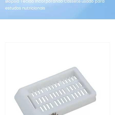
Biópsia Tecido Incorporando Cassete usado para
estudos nutricionais