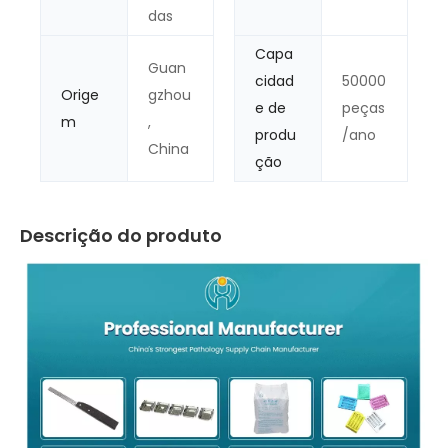
das
Capa
Guan
cidad
50000
Orige
gzhou
e de
peças
m
,
produ
/ano
China
ção
Descrição do produto