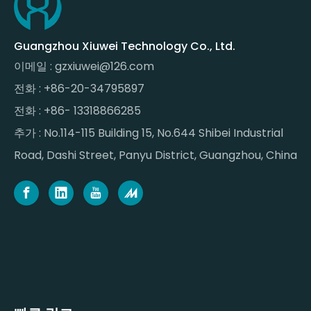
Guangzhou Xiuwei Technology Co., Ltd.
이메일 :
gzxiuwei@126.com
전화 : +86-20-34795897
전화 : +86- 13318866285
추가 : No.114-115 Building 15, No.644 Shibei Industrial
Road, Dashi Street, Panyu District, Guangzhou, China