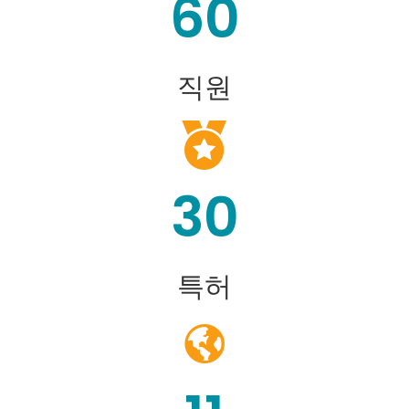
60
직원
30
특허