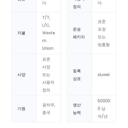
다
다
정의
T/T,
표준
L/C,
운송
포장
지불
Weste
패키지
또는
rn
맞춤형
Union
표준
사양
등록
사양
또는
xiuwei
상표
사용자
정의
50000
광저우,
생산
기원
0 상
중국
능력
자/년