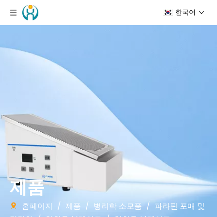
한국어
제품
홈페이지
/
제품
/
병리학 소모품
/
파라핀 포매 및