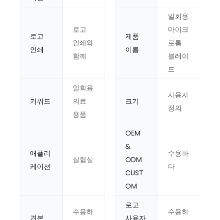
일회용
로고
마이크
로고
제품
인쇄와
로톰
인쇄
이름
함께
블레이
드
일회용
사용자
키워드
의료
크기
정의
용품
OEM
&
애플리
수용하
실혐실
ODM
케이션
다
CUST
OM
로고
수용하
수용하
견본
사용자