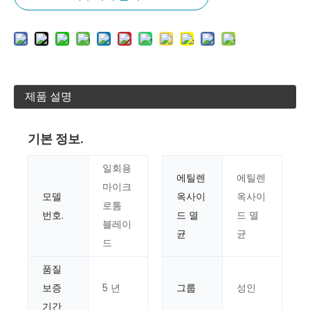
제품 설명
기본 정보.
일회용
에틸렌
에틸렌
마이크
모델
옥사이
옥사이
로톰
번호.
드 멸
드 멸
블레이
균
균
드
품질
보증
5 년
그룹
성인
기간