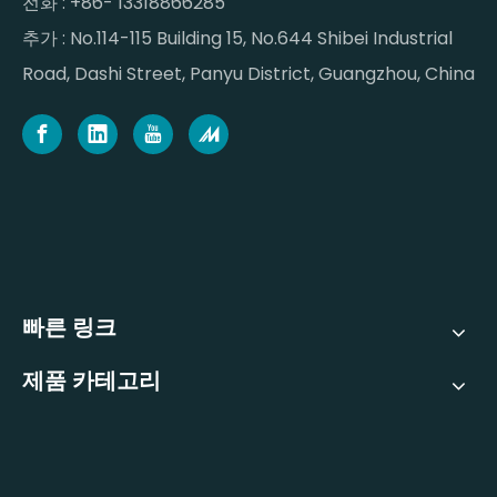
전화 : +86- 13318866285
추가 : No.114-115 Building 15, No.644 Shibei Industrial
Road, Dashi Street, Panyu District, Guangzhou, China
빠른 링크
제품 카테고리