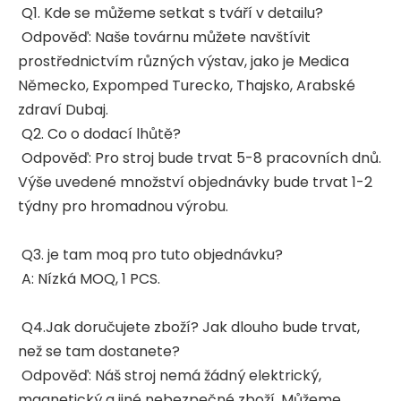
Q1. Kde se můžeme setkat s tváří v detailu?
Odpověď: Naše továrnu můžete navštívit
prostřednictvím různých výstav, jako je Medica
Německo, Expomped Turecko, Thajsko, Arabské
zdraví Dubaj.
Q2. Co o dodací lhůtě?
Odpověď: Pro stroj bude trvat 5-8 pracovních dnů.
Výše uvedené množství objednávky bude trvat 1-2
týdny pro hromadnou výrobu.
Q3. je tam moq pro tuto objednávku?
A: Nízká MOQ, 1 PCS.
Q4.Jak doručujete zboží? Jak dlouho bude trvat,
než se tam dostanete?
Odpověď: Náš stroj nemá žádný elektrický,
magnetický a jiné nebezpečné zboží. Můžeme