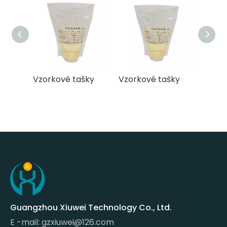
 tašky
Vzorkové tašky
Vzorkové tašky
V
Guangzhou Xiuwei Technology Co., Ltd.
E -mail:
gzxiuwei@126.com