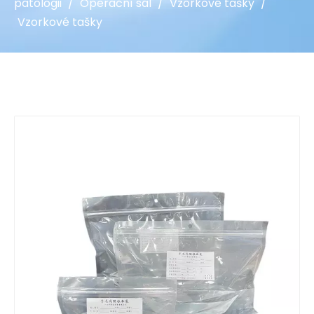
patologii
/
Operační sál
/
Vzorkové tašky
/
Vzorkové tašky