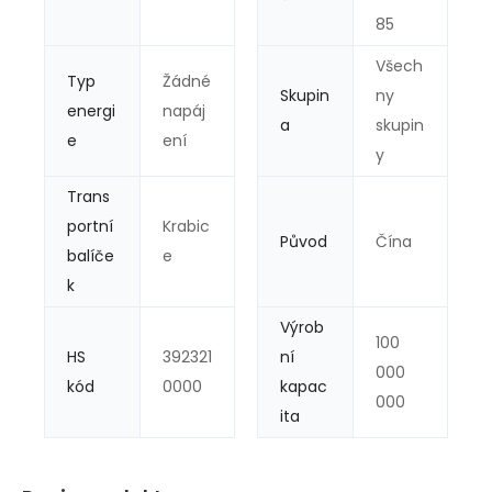
85
Všech
Typ
Žádné
Skupin
ny
energi
napáj
a
skupin
e
ení
y
Trans
portní
Krabic
Původ
Čína
balíče
e
k
Výrob
100
HS
392321
ní
000
kód
0000
kapac
000
ita