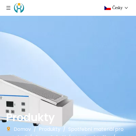
Česky
Produkty
Domov
/
Produkty
/
Spotřební materiál pro